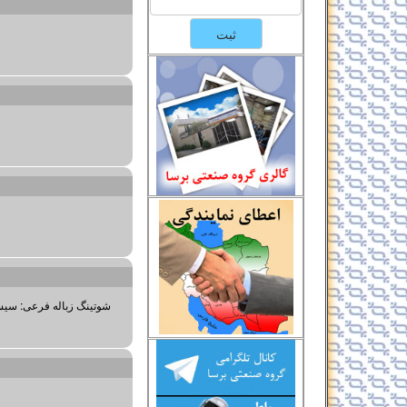
شوتینگ زباله فرعی: سیس