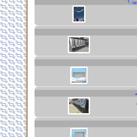
ود ؟
ه