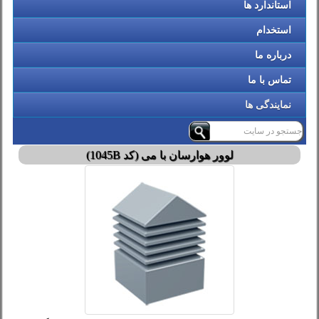
استاندارد ها
استخدام
درباره ما
تماس با ما
نمایندگی ها
لوور هوارسان با می (کد 1045B)