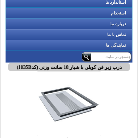
استاندارد ها
استخدام
درباره ما
تماس با ما
نمایندگی ها
درب زیر فن کویلی با شیار 18 سانت وزنی (کد1035B)