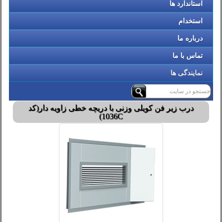
استاندارد ها
استخدام
درباره ما
تماس با ما
نمایندگی ها
درب زیر فن کویلی وزنی با دریچه خطی زاویه دار(کد
1036C)