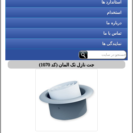
استاندارد ها
استخدام
درباره ما
تماس با ما
نمایندگی ها
جت نازل تک المان (کد 1070)