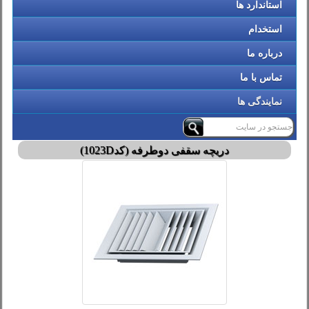
استاندارد ها
استخدام
درباره ما
تماس با ما
نمایندگی ها
دریچه سقفی دوطرفه (کد1023D)