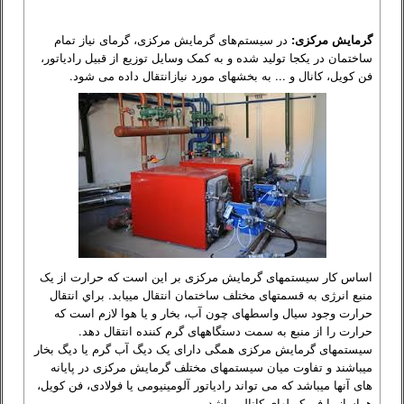
گرمايش مركزی:
در سيستم
های گرمايش مرکزی، گرمای نیاز تمام
ساختمان در یکجا تولید شده
و به کمک وسايل توزيع از قبيل رادياتور،
فن کويل، کانال و ... به بخش
های مورد نيازانتقال داده می شود.
اساس کار سيستم
های گرمايش مرکزی بر اين است که حرارت از يک
منبع انرژی به قسمت
های مختلف ساختمان انتقال می
يابد. براي انتقال
حرارت وجود سيال واسطه
ای چون آب، بخار و يا هوا لازم است که
حرارت را از منبع به سمت دستگاههای گرم کننده انتقال دهد
.
سيستم
های گرمايش مرکزی همگی دارای يک ديگ آب گرم يا ديگ بخار
می
باشند و تفاوت ميان سيستم
های مختلف گرمايش مرکزی در پايانه
های آنها می
باشد که می تواند رادياتور آلومينيومی يا فولادی، فن کويل،
هواساز يا فن کويل
های کانالی باشد.