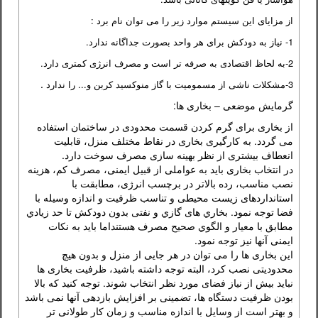
از مزایای این سیستم موارد زیر را می توان نام برد :
1- نیاز به دودکش برای هر واحد بصورت جداگانه ندارد.
2-به لحاظ اقتصادی به صرفه تر است و مصرف انرژی کمتری دارد.
.
3-مشکلات ناشی از مسمومیت با گاز منوکسید کربن و... را ندارد
گرمايش موضعی – بخاری ها:
از بخاری برای گرم کردن قسمت محدودی در ساختمان استفاده
می گردد. به كارگيری بخاری در نقاط مختلف منزل، قابليت
انعطاف بيشتری از نظر بهينه سازی مصرف سوخت دارد.
در انتخاب بخاری بايد به عواملی از قبيل ايمنی، مصرف كم، هزينه
نصب مناسب، رده بالاتر در برچسب انرژی، مطابقت با
استانداردهای زيست محيطی و تناسب ظرفيت و اندازه وسيله با
فضا توجه نمود. بخاري های گازي و نفتی بدون دودكش تا حد زيادي
مطابق با معيار و الگوي صحيح مصرف هستنداما باید به نکات
ایمنی آنها نیز توجه نمود.
اين بخاری ها را می توان در هر جايی از منزل و بدون هيچ
محدوديتی نصب كرد، البته توجه داشته باشيد، ظرفيت بخاری ها
نبايد بيش از نياز فضای مورد نظر انتخاب شوند. توجه كنيد كه بالا
بودن ظرفيت دستگاه ها، تضمينی بر افزايش بازدهی آنها نمی باشد
و بهتر است از وسايل با اندازه مناسب و زمان كار طولانی تر