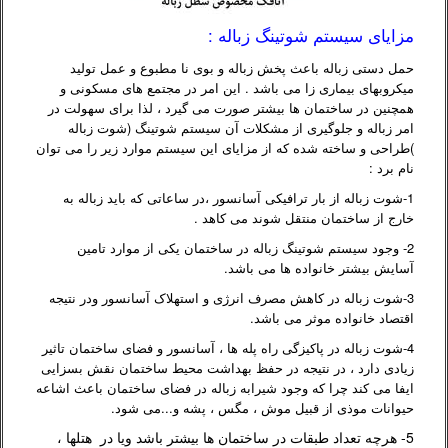
مزایای سیستم شوتینگ زباله :
حمل دستی زباله باعث پخش زباله و بوی نا مطبوع و عمل تولید
میکروبهای بیماری زا می باشد . این امر در مجتمع های مسکونی و
همچنین در ساختمان ها بیشتر صورت می گیرد ، لذا برای سهولت در
امر زباله و جلوگیری از مشکلات آن سیستم شوتینگ (شوت زباله
)طراحی و ساخته شده که از مزایای این سیستم موارد زیر را می توان
نام برد :
1-شوت زباله از بار ترافیکی آسانسور ،در ساعاتی که باید زباله به
خارج از ساختمان منتقل شوند می کاهد .
2- وجود سیستم شوتینگ زباله در ساختمان یکی از موارد تامین
آسایش بیشتر خانواده ها می باشد.
3-شوت زباله در کاهش مصرف انرژی و استهلاک آسانسور ودر نتیجه
اقتصاد خانواده موثر می باشد.
4-شوت زباله در پاکیزگی راه پله ها ، آسانسور و فضای ساختمان تاثیر
زیادی دارد ، در نتیجه در حفظ بهداشت محیط ساختمان نقش بسزایی
ایفا می کند چرا که وجود شیرابه زباله در فضای ساختمان باعث اشاعه
حیوانات موذی از قبیل موش ، مگس ، پشه و...می شود.
5- هرچه تعداد طبقات در ساختمان ها بیشتر باشد ویا در هتلها ،